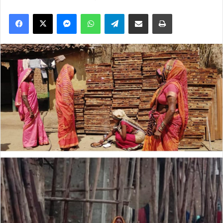
Facebook
X
Messenger
WhatsApp
Telegram
Share via Email
Print