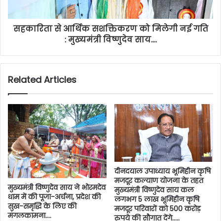
सहकारिता से आर्थिक सशक्तिकरण को मिलेगी नई गति
: मुख्यमंत्री विष्णुदेव साय….
Related Articles
दीनदयाल उपाध्याय भूमिहीन कृषि
मजदूर कल्याण योजना के तहत
मुख्यमंत्री विष्णुदेव साय ने भोरमदेव
मुख्यमंत्री विष्णुदेव साय कल
धाम में की पूजा-अर्चना, प्रदेश की
लगभग 5 लाख भूमिहीन कृषि
सुख-समृद्धि के लिए की
मजदूर परिवारों को 500 करोड़
मंगलकामना….
रुपये की सौगात देंगे…..