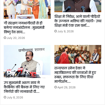
शिक्षा में निवेश, आने वाली पीढ़ियों
के उज्ज्वल भविष्य की गारंटी- उच्च
गौ संरक्षण जनभागीदारी से ही
शिक्षा मंत्री टंक राम वर्मा…..
बनेगा जनआंदोलन : मुख्यमंत्री
July 9, 2026
विष्णु देव साय….
July 20, 2026
राज्यपाल रमेन डेका ने
महाविद्यालय की छात्राओं से हुए
रूबरू, सफलता के लिए दिया
मार्गदर्शन…..
उप मुख्यमंत्री अरुण साव ने
कैबिनेट की बैठक में लिए गए
April 29, 2026
निर्णयों की जानकारी दी…..
July 8, 2026