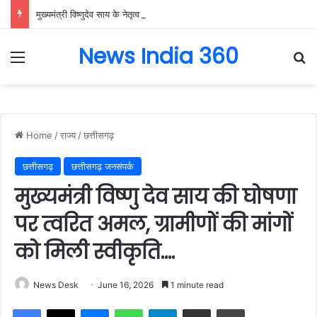
मुख्यमंत्री विष्णुदेव साय के नेतृत्व में छत्तीसगढ़ को बड़ी उपलब्धि, SASCI 2026-27 के तहत प्रोत्साहन राशि प्राप्त करने वाला देश का पहला राज्य बना छत्तीसगढ़….
News India 360
Menu
Se
Home
/
राज्य
/
छत्तीसगढ़
छत्तीसगढ़
छत्तीसगढ़ जनसंपर्क
मुख्यमंत्री विष्णु देव साय की घोषणा
पर त्वरित अमल, ग्रामीणों की मांगों
को मिली स्वीकृति….
News Desk
June 16, 2026
1 minute read
Facebook
X
Messenger
WhatsApp
Telegram
Share via Email
Print