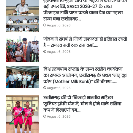
मुख्यमंत्री विष्णुदेव साय के नेतृत्व में छत्तीसगढ़ को
बड़ी उपलब्धि, SASCI 2026-27 के तहत
प्रोत्साहन राशि प्राप्त करने वाला देश का पहला
राज्य बना छत्तीसगढ़….
August 6, 2026
जीवन में संघर्ष से मिली सफलता ही इतिहास रचती
है – राजस्व मंत्री टंक राम वर्मा…..
August 6, 2026
विश्व स्तनपान सप्ताह के राज्य स्तरीय कार्यक्रम
का सफल आयोजन, छत्तीसगढ़ के प्रथम “मातृ दूध
कोष (Mother Milk Bank)” की घोषणा……
August 6, 2026
छत्तीसगढ़ की दो खिलाड़ी भारतीय महिला
जूनियर हॉकी टीम में, चीन में होने वाले एशिया
कप में दिखाएंगी दम….
August 6, 2026