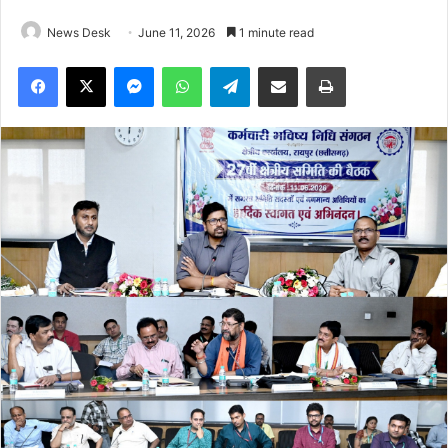
News Desk
June 11, 2026
1 minute read
Facebook
X
Messenger
WhatsApp
Telegram
Share via Email
Print