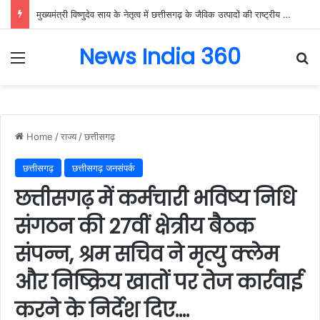
मुख्यमंत्री विष्णुदेव साय के नेतृत्व में छत्तीसगढ़ के जैविक उत्पादों की राष्ट्रीय मंच पर गूंज, बायोफैच इंडिया-2026 में गौरेला-पेंड्रा-मरवाही के विष्णुभोग चावल और केवची के प्राकृतिक शहद ने बटोरी सराहना….
News India 360
Menu
Se
Home
/
राज्य
/
छत्तीसगढ़
छत्तीसगढ़
छत्तीसगढ़ जनसंपर्क
छत्तीसगढ़ में कर्मचारी भविष्य निधि
संगठन की 27वीं क्षेत्रीय बैठक
संपन्न, श्रम सचिव ने मृत्यु क्लेम
और निष्क्रिय खातों पर तेज कार्रवाई
करने के निर्देश दिए….