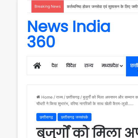
Breaking News
कर्तव्यनिष्ठ होकर जनसेवा एवं सुशासन के लिए जमीनी
News India
360
Home
देश
विदेश
राज्य
मध्यप्रदेश
छत्
Home
/
राज्य
/
छत्तीसगढ़
/
बुजुर्गों को मिला अपनापन और सम्मान का 
चौधरी ने किया शुभारंभ, वरिष्ठ नागरिकों के साथ खेली कैरम-लूडो…..
छत्तीसगढ़
छत्तीसगढ़ जनसंपर्क
बुजुर्गों को मिल