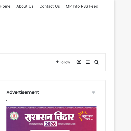
Home
About Us
Contact Us
MP Info RSS Feed
Log In
Sidebar
Search for
Follow
Advertisement