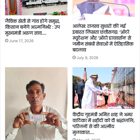
जैविक खेती से गांव होंगे समृद्ध,
आलेख: ​राजस्व सुधारों की नई
किसान बनेंगे आत्मनिर्भर : उप
इबारत लिखता छत्तीसगढ़: ‘ऑटो
मुख्यमंत्री अरुण साव…..
म्यूटेशन’ और ‘ऑटो डायवर्सन’ से
June 17, 2026
जमीन संबंधी सेवाओं में ऐतिहासिक
बदलाव
July 9, 2026
केंद्रीय गृहमंत्री अमित शाह ने अमर
वाटिका में शहीदों को दी श्रद्धांजलि,
परिजनों से की आत्मीय
मुलाकात…..