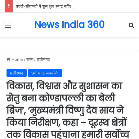
उदंती-सीतानदी में शुरू हुआ स्मार्ट सर्विलांस सिस्टम -एआई तकनीक से वन और वन्यजीवों की 24X7 निगरानी….
News India 360
Menu
Se
Home
/
राज्य
/
छत्तीसगढ़
छत्तीसगढ़
छत्तीसगढ़ जनसंपर्क
विकास, विश्वास और सुशासन का
सेतु बना कोण्डापल्ली का बेली
ब्रिज’, ’मुख्यमंत्री विष्णु देव साय ने
किया निरीक्षण, कहा – दूरस्थ क्षेत्रों
तक विकास पहुंचाना हमारी सर्वाेच्च