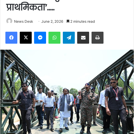
प्राथमिकता’…..
News Desk
June 2, 2026
2 minutes read
Facebook
X
Messenger
WhatsApp
Telegram
Share via Email
Print