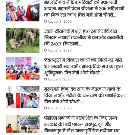
महलोई गांव में 104 परिवारों को प्रधानमंत्री
आवास, महतारी वंदन योजना से 205 महिलाओं
को मिल रहा लाभ: वित्त मंत्री ओपी चौधरी…
August 8, 2026
उदंती-सीतानदी में शुरू हुआ स्मार्ट सर्विलांस
सिस्टम -एआई तकनीक से वन और वन्यजीवों
की 24X7 निगरानी….
August 8, 2026
’देवलसुर्रा में विकास कार्यों को मिली नई गति,
आंगनबाड़ी भवन और सांस्कृतिक मंच का हुआ
भूमिपूजन’: वित्त मंत्री ओपी चौधरी….
August 8, 2026
मुख्यमंत्री विष्णु देव साय के नेतृत्व में गांवों के
विकास और गरीबों के कल्याण को प्राथमिकता:
वित्त मंत्री ओपी चौधरी….
August 8, 2026
पीडीएस प्रणाली में पारदर्शिता के लिए राज्य
सरकार की बड़ी पहल- रायपुर, दुर्ग और
बिलासपुर में तीन ‘अन्नपूर्ति ग्रेन एटीएम‘ का