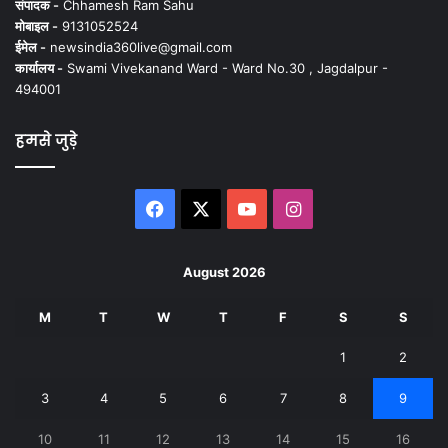
संपादक -
Chhamesh Ram Sahu
मोबाइल -
9131052524
ईमेल -
newsindia360live@gmail.com
कार्यालय -
Swami Vivekanand Ward - Ward No.30 , Jagdalpur -
494001
हमसे जुड़े
Facebook
X
YouTube
Instagram
August 2026
M
T
W
T
F
S
S
1
2
3
4
5
6
7
8
9
10
11
12
13
14
15
16