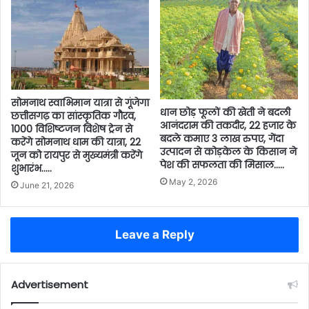
सोमनाथ स्वाभिमान यात्रा से गूंजेगा
धान छोड़ फूलों की खेती ने बदली
छत्तीसगढ़ का सांस्कृतिक गौरव,
आनंदराम की तकदीर, 22 हजार के
1000 विशिष्टजन विशेष ट्रेन से
बदले कमाए 3 लाख रुपए, गेंदा
करेंगे सोमनाथ धाम की यात्रा, 22
उत्पादन से कोड़केल के किसान ने
जून को रायपुर से मुख्यमंत्री करेंगे
पेश की सफलता की मिसाल…..
शुभारंभ…..
May 2, 2026
June 21, 2026
Leave a Reply
Advertisement