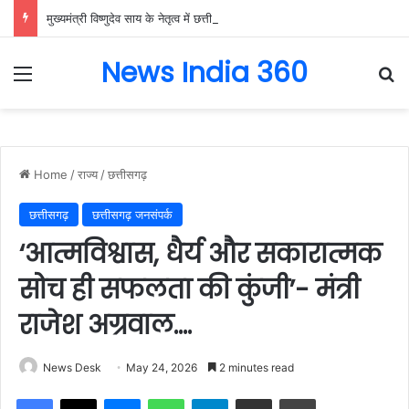
मुख्यमंत्री विष्णुदेव साय के नेतृत्व में छत्तीसगढ़ को बड़ी उपलब्धि, SASCI 2026-27 के तहत प्रोत्साहन राशि प्राप्त करने वाला देश का पहला राज्य बना छत्तीसगढ़….
News India 360
Menu
Se
Home
/
राज्य
/
छत्तीसगढ़
छत्तीसगढ़
छत्तीसगढ़ जनसंपर्क
‘आत्मविश्वास, धैर्य और सकारात्मक
सोच ही सफलता की कुंजी’- मंत्री
राजेश अग्रवाल….
News Desk
May 24, 2026
2 minutes read
Facebook
X
Messenger
WhatsApp
Telegram
Share via Email
Print