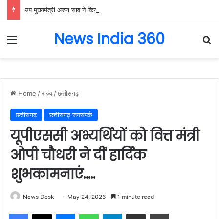
उप मुख्यमंत्री अरुण साव ने किया पौधारोपण, बोले हरियाली बढ़ेगी तो पर्यावरण भी स्वस्थ और सुंदर बनेगा….
News India 360
Menu
Se
Home
/
राज्य
/
छत्तीसगढ़
छत्तीसगढ़
छत्तीसगढ़ जनसंपर्क
यूपीएससी अभ्यर्थियों को वित्त मंत्री
ओपी चौधरी ने दीं हार्दिक
शुभकामनाएं…..
News Desk
May 24, 2026
1 minute read
Facebook
X
Messenger
WhatsApp
Telegram
Share via Email
Print