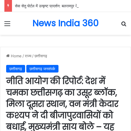
सेवा सेतु पोर्टल में उत्कृष्ट प्रदर्शन: बलरामपुर के निर्दोष लकड़ा बने प्रदेश के टॉप ट्रांजैक्शन वीएलई, वित्त मंत्री ओ.पी. चौधरी ने किया सम्मानित, 13,912 आवेदनों के सफल निराकरण से बनाया रिकॉर्ड…
News India 360
Menu
Se
Home
/
राज्य
/
छत्तीसगढ़
छत्तीसगढ़
छत्तीसगढ़ जनसंपर्क
नीति आयोग की रिपोर्ट: देश में
चमका छत्तीसगढ़ का उसूर ब्लॉक,
मिला दूसरा स्थान, वन मंत्री केदार
कश्यप ने दी बीजापुरवासियों को
बधाई, मुख्यमंत्री साय बोले – यह