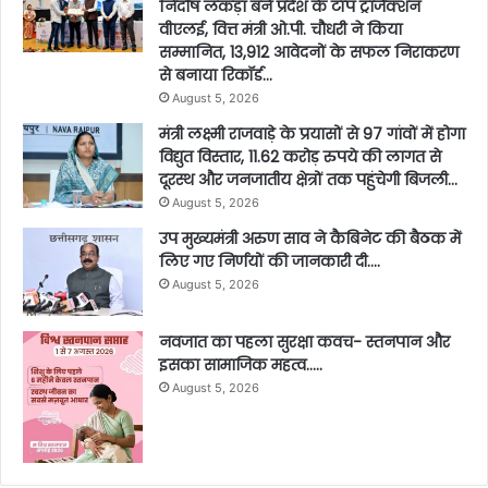
निर्दोष लकड़ा बने प्रदेश के टॉप ट्रांजैक्शन
वीएलई, वित्त मंत्री ओ.पी. चौधरी ने किया
सम्मानित, 13,912 आवेदनों के सफल निराकरण
से बनाया रिकॉर्ड…
August 5, 2026
मंत्री लक्ष्मी राजवाड़े के प्रयासों से 97 गांवों में होगा
विद्युत विस्तार, 11.62 करोड़ रुपये की लागत से
दूरस्थ और जनजातीय क्षेत्रों तक पहुंचेगी बिजली…
August 5, 2026
उप मुख्यमंत्री अरुण साव ने कैबिनेट की बैठक में
लिए गए निर्णयों की जानकारी दी….
August 5, 2026
नवजात का पहला सुरक्षा कवच- स्तनपान और
इसका सामाजिक महत्व…..
August 5, 2026