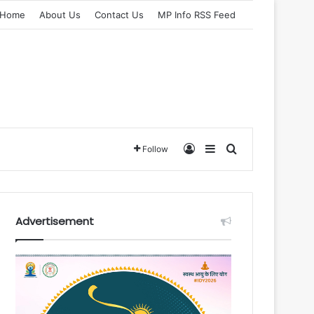
Home
About Us
Contact Us
MP Info RSS Feed
Log In
Sidebar
Search for
Follow
Advertisement