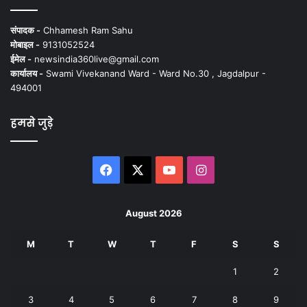
संपादक -
Chhamesh Ram Sahu
मोबाइल -
9131052524
ईमेल -
newsindia360live@gmail.com
कार्यालय -
Swami Vivekanand Ward - Ward No.30 , Jagdalpur -
494001
हमसे जुड़े
Facebook
X
YouTube
Instagram
August 2026
M
T
W
T
F
S
S
1
2
3
4
5
6
7
8
9