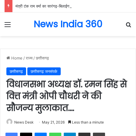
मंत्री टंक राम वर्मा का सारंगढ़-बिलाईगढ़ का दो दिवसीय प्रवास, देंगे विकास कार्यों की सौगात और तिरंगा यात्रा का करेंगे नेतृत्व…..
News India 360
Menu
Se
Home
/
राज्य
/
छत्तीसगढ़
छत्तीसगढ़
छत्तीसगढ़ जनसंपर्क
विधानसभा अध्यक्ष डॉ. रमन सिंह से
वित्त मंत्री ओपी चौधरी ने की
सौजन्य मुलाकात….
News Desk
May 21, 2026
Less than a minute
Facebook
X
Messenger
WhatsApp
Telegram
Share via Email
Print