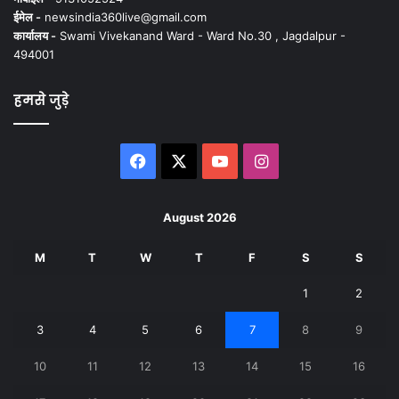
ईमेल -
newsindia360live@gmail.com
कार्यालय -
Swami Vivekanand Ward - Ward No.30 , Jagdalpur -
494001
हमसे जुड़े
Facebook
X
YouTube
Instagram
August 2026
M
T
W
T
F
S
S
1
2
3
4
5
6
7
8
9
10
11
12
13
14
15
16