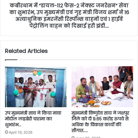
कबीरधाम में “डायल-112 फेस-2 नेक्स्ट जनरेशन” सेवा
का शुभारंभ, उप मुख्यमंत्री एवं गृह मंत्री विजय शर्मा ने 16
अत्याधुनिक इमरजेंसी रिस्पॉन्स वाहनों एवं 1 हाईवे
पेट्रोलिंग वाहन को दिखाई हरी झंडी….
Related Articles
मुख्यमंत्री विष्णुदेव साय ने जशपुर
उप मुख्यमंत्री साव ने किया मावा
जिले को दी 9.65 करोड़ रुपये से
मोदोल लाइब्रेरी चारामा का
अधिक के विकास कार्यों की
शुभारंभ…
सौगात…..
April 19, 2026