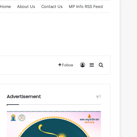
Home
About Us
Contact Us
MP Info RSS Feed
Log In
Sidebar
Search for
Follow
Advertisement