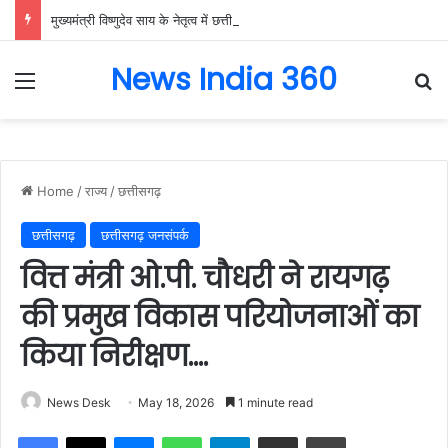
मुख्यमंत्री विष्णुदेव साय के नेतृत्व में छत्तीसगढ़ को बड़ी उपलब्धि, SASCI 2026-27 के तहत प्रोत्साहन राशि प्राप्त करने वाला देश का पहला राज्य बना छत्तीसगढ़….
News India 360
Menu
Se
Home
/
राज्य
/
छत्तीसगढ़
छत्तीसगढ़
छत्तीसगढ़ जनसंपर्क
वित्त मंत्री ओ.पी. चौधरी ने रायगढ़
की प्रमुख विकास परियोजनाओं का
किया निरीक्षण….
News Desk
May 18, 2026
1 minute read
Facebook
X
Messenger
WhatsApp
Telegram
Share via Email
Print