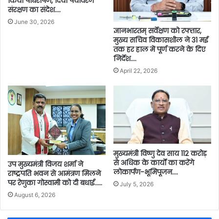
किया पौधरोपण, दिया पर्यावरण
संरक्षण का संदेश….
June 30, 2026
ज्ञानभारतम् सर्वेक्षण को रफ्तार,
मुख्य सचिव विकासशील ने 31 मई
तक हर हाल में पूर्ण करने के दिए
निर्देश….
April 22, 2026
मुख्यमंत्री विष्णु देव साय 112 करोड़
से अधिक के कार्यों का करेंगे
उप मुख्यमंत्री विजय शर्मा ने
लोकार्पण-भूमिपूजन….
राष्ट्रपति भवन से आमंत्रण मिलने
पर रेणुका गोस्वामी को दी बधाई…..
July 5, 2026
August 6, 2026