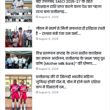
बड़ी उपलब्धि, SASCI 2026-27 के तहत
प्रोत्साहन राशि प्राप्त करने वाला देश का पहला
राज्य बना छत्तीसगढ़….
August 6, 2026
जीवन में संघर्ष से मिली सफलता ही इतिहास रचती
है – राजस्व मंत्री टंक राम वर्मा…..
August 6, 2026
विश्व स्तनपान सप्ताह के राज्य स्तरीय कार्यक्रम
का सफल आयोजन, छत्तीसगढ़ के प्रथम “मातृ दूध
कोष (Mother Milk Bank)” की घोषणा……
August 6, 2026
छत्तीसगढ़ की दो खिलाड़ी भारतीय महिला
जूनियर हॉकी टीम में, चीन में होने वाले एशिया
कप में दिखाएंगी दम….
August 6, 2026