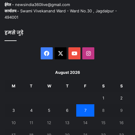
ईमेल -
newsindia360live@gmail.com
कार्यालय -
Swami Vivekanand Ward - Ward No.30 , Jagdalpur -
494001
हमसे जुड़े
Facebook
X
YouTube
Instagram
August 2026
M
T
W
T
F
S
S
1
2
3
4
5
6
7
8
9
10
11
12
13
14
15
16