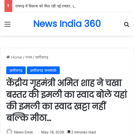
रायगढ़ में विकास को मिल रही नई रफ्तार, हर क्षेत्र में मजबूत हो रही सुविधाओं की नींव: वित्त मंत्री ओपी चौधरी……
News India 360
Menu
Se
Home
/
राज्य
/
छत्तीसगढ़
छत्तीसगढ़
छत्तीसगढ़ जनसंपर्क
केंद्रीय गृहमंत्री अमित शाह ने चखा
बस्तर की इमली का स्वाद बोले यहां
की इमली का स्वाद खट्टा नहीं
बल्कि मीठा…
News Desk
May 18, 2026
2 minutes read