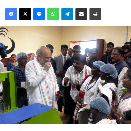
Facebook
X
Messenger
WhatsApp
Telegram
Share via Email
Print