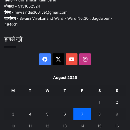
संपादक -
Chhamesh Ram Sahu
मोबाइल -
9131052524
ईमेल -
newsindia360live@gmail.com
कार्यालय -
Swami Vivekanand Ward - Ward No.30 , Jagdalpur -
494001
हमसे जुड़े
Facebook
X
YouTube
Instagram
August 2026
M
T
W
T
F
S
S
1
2
3
4
5
6
7
8
9
10
11
12
13
14
15
16