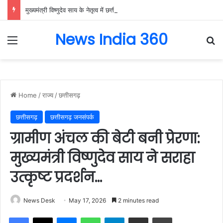
मुख्यमंत्री विष्णुदेव साय के नेतृत्व में छत्तीसगढ़ को बड़ी उपलब्धि, SASCI 2026-27 के तहत प्रोत्साहन राशि प्राप्त करने वाला देश का पहला राज्य बना छत्तीसगढ़….
News India 360
Menu
Se
Home
/
राज्य
/
छत्तीसगढ़
छत्तीसगढ़
छत्तीसगढ़ जनसंपर्क
ग्रामीण अंचल की बेटी बनी प्रेरणा:
मुख्यमंत्री विष्णुदेव साय ने सराहा
उत्कृष्ट प्रदर्शन…
News Desk
May 17, 2026
2 minutes read
Facebook
X
Messenger
WhatsApp
Telegram
Share via Email
Print