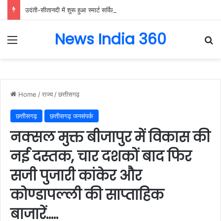
उदंती-सीतानदी में शुरू हुआ स्मार्ट सर्विलांस सिस्टम -एआई तकनीक से वन और वन्यजीवों की 24X7 निगरानी….
News India 360
Menu
Se
Home
/
राज्य
/
छत्तीसगढ़
छत्तीसगढ़
छत्तीसगढ़ जनसंपर्क
नक्सल मुक्त बीजापुर में विकास की
नई दस्तक, चार दशकों बाद फिर
सजी पुजारी कांकेर और
कोण्डापल्ली की साप्ताहिक
बाजारें…..