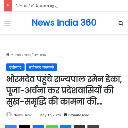
निर्माण श्रमिकों के कल्याण हेतु अनेक महत्वपूर्ण निर्णयों को मंडल की बैठक में मिली स्वीकृति, निर्माण श्रमिकों के हित में मंडल की बैठक में लिए गए अहम फैसले….
News India 360
Menu
Se
Home
/
राज्य
/
छत्तीसगढ़
छत्तीसगढ़
छत्तीसगढ़ जनसंपर्क
भोरमदेव पहुंचे राज्यपाल रमेन डेका,
पूजा-अर्चना कर प्रदेशवासियों की
सुख-समृद्धि की कामना की….
News Desk
May 17, 2026
1 minute read
Facebook
X
Messenger
WhatsApp
Telegram
Share via Email
Print