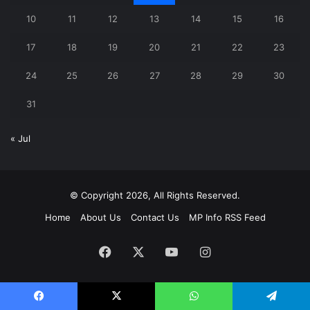
10
11
12
13
14
15
16
17
18
19
20
21
22
23
24
25
26
27
28
29
30
31
« Jul
© Copyright 2026, All Rights Reserved.
Home
About Us
Contact Us
MP Info RSS Feed
Facebook
X
YouTube
Instagram
Facebook
X
WhatsApp
Telegram