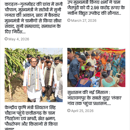
उप मुख्यमंत्री विजय शर्मा ने ग्राम
कटहल–गुलमोहर की छांव में सजी
जैतपुरी को दी 2.98 करोड़ रुपए के
चौपाल, मुख्यमंत्री ने सरोधी में सुनी
नवीन विद्युत उपकेंद्र की सौगात…
जनता की आवाज, खाट में बैठकर
मुख्यमंत्री ने ग्रामीणों से किया सीधा
March 27, 2026
संवाद, सुनी समस्याएं, समाधान के
दिए निर्देश….
May 4, 2026
सुशासन की नई मिसाल :
नारायणपुर के सबसे सुदूर ‘लंका’
गांव तक पहुंचा प्रशासन…..
केन्द्रीय कृषि मंत्री शिवराज सिंह
April 25, 2026
चौहान पहुंचे छत्तीसगढ़ के ग्राम
गिरहोला एवं खपरी, खेत भ्रमण,
पौधरोपण और किसानो से किया
संवाद….