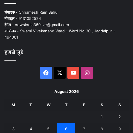
संपादक -
Chhamesh Ram Sahu
मोबाइल -
9131052524
ईमेल -
newsindia360live@gmail.com
कार्यालय -
Swami Vivekanand Ward - Ward No.30 , Jagdalpur -
494001
हमसे जुड़े
Facebook
X
YouTube
Instagram
August 2026
M
T
W
T
F
S
S
1
2
3
4
5
6
7
8
9