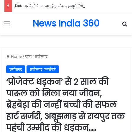
निर्माण श्रमिकों के कल्याण हेतु अनेक महत्वपूर्ण निर्णयों को मंडल की बैठक में मिली स्वीकृति, निर्माण श्रमिकों के हित में मंडल की बैठक में लिए गए अहम फैसले….
News India 360
Menu
Se
Home
/
राज्य
/
छत्तीसगढ़
छत्तीसगढ़
छत्तीसगढ़ जनसंपर्क
‘प्रोजेक्ट धड़कन’ से 2 साल की
पारूल को मिला नया जीवन,
ब्रेहबेड़ा की नन्हीं बच्ची की सफल
हार्ट सर्जरी, अबूझमाड़ से रायपुर तक
पहुंची उम्मीद की धड़कन…..