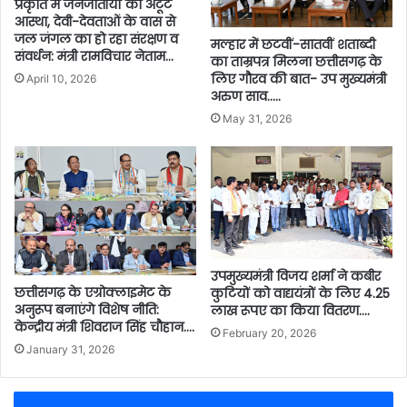
प्रकृति में जनजातीयों की अटूट
आस्था, देवी-देवताओं के वास से
जल जंगल का हो रहा संरक्षण व
मल्हार में छटवीं-सातवीं शताब्दी
संवर्धन: मंत्री रामविचार नेताम…
का ताम्रपत्र मिलना छत्तीसगढ़ के
लिए गौरव की बात- उप मुख्यमंत्री
April 10, 2026
अरुण साव…..
May 31, 2026
उपमुख्यमंत्री विजय शर्मा ने कबीर
छत्तीसगढ़ के एग्रोक्लाइमेट के
कुटियों को वाद्ययंत्रों के लिए 4.25
अनुरूप बनाएंगे विशेष नीति:
लाख रूपए का किया वितरण….
केन्द्रीय मंत्री शिवराज सिंह चौहान….
February 20, 2026
January 31, 2026