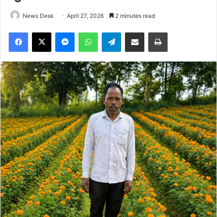
News Desk
April 27, 2026
2 minutes read
Facebook
X
Messenger
WhatsApp
Telegram
Share via Email
Print