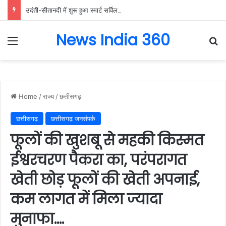
उदंती-सीतानदी में शुरू हुआ स्मार्ट सर्विलांस सिस्टम -एआई तकनीक से वन और वन्यजीवों की 24X7 निगरानी….
News India 360
Menu
Se
Home
/
राज्य
/
छत्तीसगढ़
छत्तीसगढ़
छत्तीसगढ़ जनसंपर्क
फूलों की खुशबू से महकी किस्मत
ईश्वरचरण पैकरा का, परंपरागत
खेती छोड़ फूलों की खेती अपनाई,
कम लागत में मिला ज्यादा
मुनाफा….