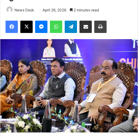
News Desk
April 26, 2026
2 minutes read
Facebook
X
Messenger
WhatsApp
Telegram
Share via Email
Print