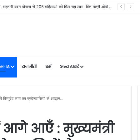
सिस्टम -एआई तकनीक से वन और वन्यजीवों की 24X7 निगरानी….
तीसगढ़
राजनीती
धर्म
अन्य खबरें
त्री विष्णुदेव साय का प्रदेशवासियों से आह्वान…
ं आगे आएँ : मुख्यमंत्री