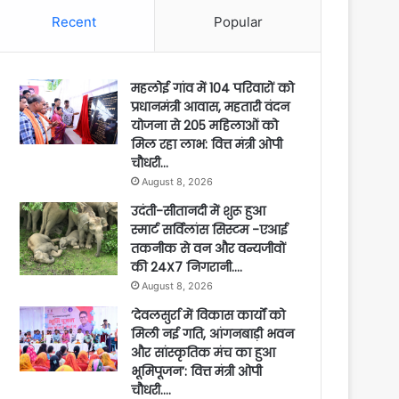
Recent
Popular
महलोई गांव में 104 परिवारों को
प्रधानमंत्री आवास, महतारी वंदन
योजना से 205 महिलाओं को
मिल रहा लाभ: वित्त मंत्री ओपी
चौधरी…
August 8, 2026
उदंती-सीतानदी में शुरू हुआ
स्मार्ट सर्विलांस सिस्टम -एआई
तकनीक से वन और वन्यजीवों
की 24X7 निगरानी….
August 8, 2026
’देवलसुर्रा में विकास कार्यों को
मिली नई गति, आंगनबाड़ी भवन
और सांस्कृतिक मंच का हुआ
भूमिपूजन’: वित्त मंत्री ओपी
चौधरी….