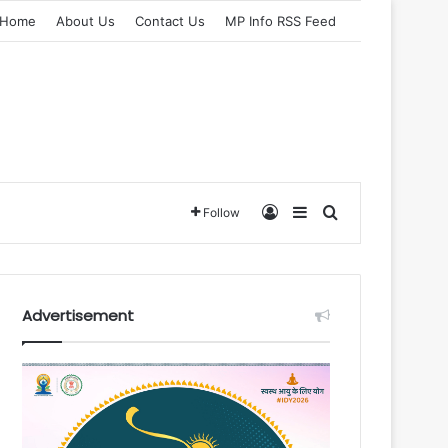
Home
About Us
Contact Us
MP Info RSS Feed
Log In
Sidebar
Search for
Follow
Advertisement