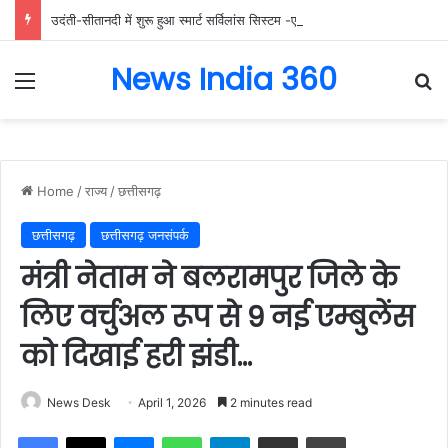
उदंती-सीतानदी में शुरू हुआ स्मार्ट सर्विलांस सिस्टम -एआई तकनीक से वन और वन्यजीवों की 24X7 निगरानी….
News India 360
Menu
Se
Home
/
राज्य
/
छत्तीसगढ़
छत्तीसगढ़
छत्तीसगढ़ जनसंपर्क
मंत्री नेताम ने बलरामपुर जिले के
लिए वर्चुअल रूप से 9 नई एम्बुलेंस
को दिखाई हरी झंडी…
News Desk
April 1, 2026
2 minutes read
Facebook
X
Messenger
WhatsApp
Telegram
Share via Email
Print