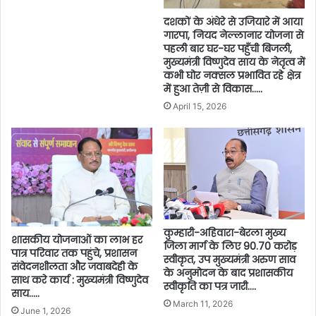
दशकों के अंधेरे से उजियारे में आया
गारपा, नियद नेल्लानार योजना से
पहली बार घर-घर पहुँची बिजली,
मुख्यमंत्री विष्णुदेव साय के नेतृत्व में
कभी घोर नक्सल प्रभावित रहे क्षेत्र
में हुआ तेज़ी से विकास…..
April 15, 2026
कुम्हारी-अहिवारा-बेरला मुख्य
शासकीय योजनाओं का लाभ हर
जिला मार्ग के लिए 90.70 करोड़
पात्र परिवार तक पहुंचे, प्रशासन
स्वीकृत, उप मुख्यमंत्री अरुण साव
संवेदनशीलता और जवाबदेही के
के अनुमोदन के बाद प्रशासकीय
साथ करे कार्य : मुख्यमंत्री विष्णुदेव
स्वीकृति का पत्र जारी….
साय…..
March 11, 2026
June 1, 2026