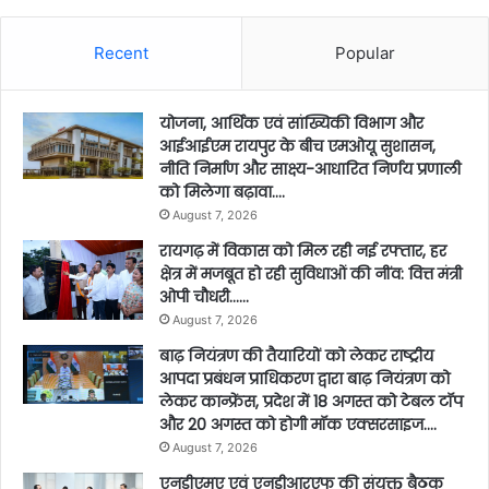
Recent
Popular
योजना, आर्थिक एवं सांख्यिकी विभाग और
आईआईएम रायपुर के बीच एमओयू सुशासन,
नीति निर्माण और साक्ष्य-आधारित निर्णय प्रणाली
को मिलेगा बढ़ावा….
August 7, 2026
रायगढ़ में विकास को मिल रही नई रफ्तार, हर
क्षेत्र में मजबूत हो रही सुविधाओं की नींव: वित्त मंत्री
ओपी चौधरी……
August 7, 2026
बाढ़ नियंत्रण की तैयारियों को लेकर राष्ट्रीय
आपदा प्रबंधन प्राधिकरण द्वारा बाढ़ नियंत्रण को
लेकर कान्फ्रेंस, प्रदेश में 18 अगस्त को टेबल टॉप
और 20 अगस्त को होगी मॉक एक्सरसाइज….
August 7, 2026
एनडीएमए एवं एनडीआरएफ की संयुक्त बैठक