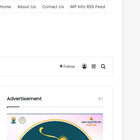
Home
About Us
Contact Us
MP Info RSS Feed
Log In
Sidebar
Search for
Follow
Advertisement