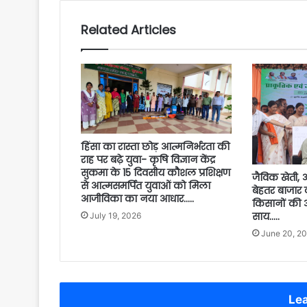
Related Articles
हिंसा का रास्ता छोड़ आत्मनिर्भरता की
राह पर बढ़े युवा- कृषि विज्ञान केंद्र
सुकमा के 15 दिवसीय कौशल प्रशिक्षण
जैविक खेती
से आत्मसमर्पित युवाओं को मिला
बेहतर बाजार व
आजीविका का नया आधार…..
किसानों की आय
साय…..
July 19, 2026
June 20, 2
Lea