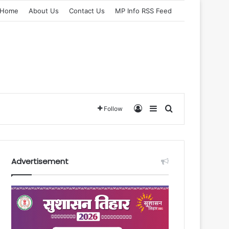
Home
About Us
Contact Us
MP Info RSS Feed
Log In
Sidebar
Search for
Follow
Advertisement