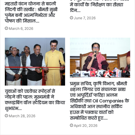
महतारी वंदन योजना से बदली
में कार्यों के निरीक्षण का तीसरा
जिंदगी की तस्वीर : श्रीमती सुखी
दिन….
पुनेम बनीं आत्मनिर्भरता और
June 7, 2026
पोषण की मिसाल….
March 6, 2026
प्रमुख सचिव, कृषि विभाग, श्रीमती
शहला निगार एवं संचालक खाद्य
युवाओं को एडवेंचर स्पोर्ट्स से
एवं आपूर्ति,डॉ फरिहा आलम
जोड़ने की पहल: मुख्यमंत्री ने
सिद्दीकी तथा Oil Companies के
क्लाइंबिंग वॉल स्टेडियम का किया
अधिकारी आज स्थानीय सर्किट
शुभारंभ….
हाउस में पत्रकार वार्ता को
March 28, 2026
सम्बोधित करते हुए…..
April 20, 2026