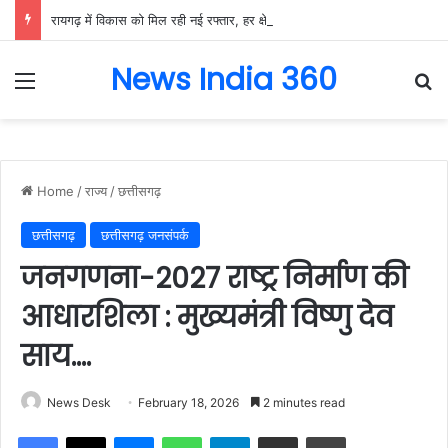
रायगढ़ में विकास को मिल रही नई रफ्तार, हर क्षेत्र में मजबूत हो रही सुविधाओं की नींव: वित्त मंत्री ओपी चौधरी……
News India 360
Menu
Se
Home
/
राज्य
/
छत्तीसगढ़
छत्तीसगढ़
छत्तीसगढ़ जनसंपर्क
जनगणना-2027 राष्ट्र निर्माण की
आधारशिला : मुख्यमंत्री विष्णु देव
साय….
News Desk
February 18, 2026
2 minutes read
Facebook
X
Messenger
WhatsApp
Telegram
Share via Email
Print