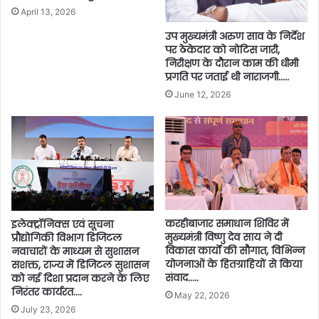
April 13, 2026
उप मुख्यमंत्री अरुण साव के निर्देश
पर ठेकेदार को नोटिस जारी,
निरीक्षण के दौरान काम की धीमी
प्रगति पर जताई थी नाराजगी…..
June 12, 2026
करहीबाजार समाधान शिविर में
इलेक्ट्रॉनिक्स एवं सूचना
मुख्यमंत्री विष्णु देव साय ने दी
प्रौद्योगिकी विभाग डिजिटल
विकास कार्यों की सौगात, विभिन्न
नवाचारों के माध्यम से सुशासन
योजनाओं के हितग्राहियों से किया
सशक्त, राज्य में डिजिटल सुशासन
संवाद…..
को नई दिशा प्रदान करने के लिए
निरंतर कार्यरत….
May 22, 2026
July 23, 2026