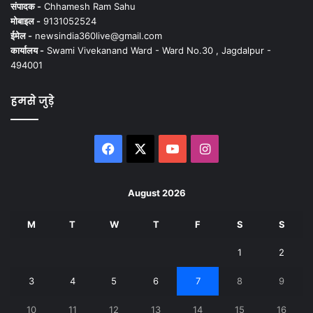
संपादक -
Chhamesh Ram Sahu
मोबाइल -
9131052524
ईमेल -
newsindia360live@gmail.com
कार्यालय -
Swami Vivekanand Ward - Ward No.30 , Jagdalpur -
494001
हमसे जुड़े
Facebook
X
YouTube
Instagram
August 2026
M
T
W
T
F
S
S
1
2
3
4
5
6
7
8
9
10
11
12
13
14
15
16