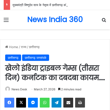
मुख्यमंत्री विष्णुदेव साय के नेतृत्व में छत्तीसगढ़ को बड़ी उपलब्धि, SASCI 2026-27 के तहत प्रोत्साहन राशि प्राप्त करने वाला देश का पहला राज्य बना छत्तीसगढ़….
News India 360
Menu
Se
Home
/
राज्य
/
छत्तीसगढ़
छत्तीसगढ़
छत्तीसगढ़ जनसंपर्क
खेलो इंडिया ट्राइबल गेम्स (तीसरा
दिन) कर्नाटक का दबदबा कायम…..
News Desk
March 27, 2026
2 minutes read
Facebook
X
Messenger
WhatsApp
Telegram
Share via Email
Print