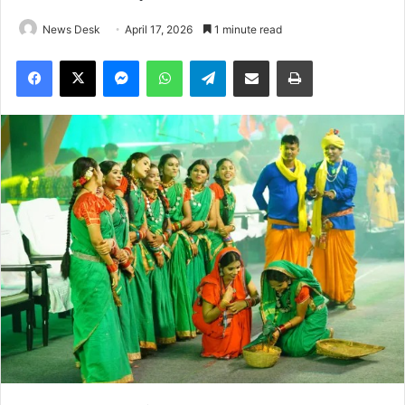
News Desk
April 17, 2026
1 minute read
Facebook
X
Messenger
WhatsApp
Telegram
Share via Email
Print