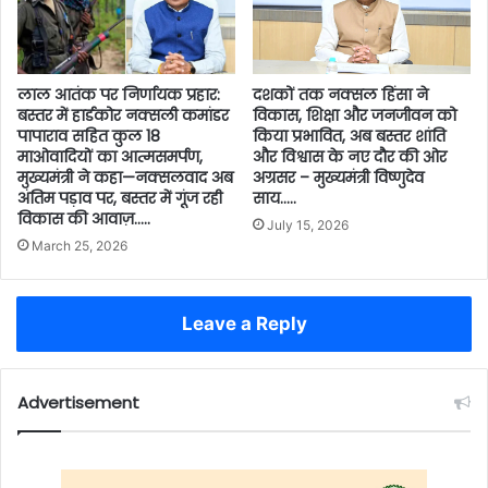
दशकों तक नक्सल हिंसा ने
लाल आतंक पर निर्णायक प्रहार:
विकास, शिक्षा और जनजीवन को
बस्तर में हार्डकोर नक्सली कमांडर
किया प्रभावित, अब बस्तर शांति
पापाराव सहित कुल 18
और विश्वास के नए दौर की ओर
माओवादियों का आत्मसमर्पण,
अग्रसर – मुख्यमंत्री विष्णुदेव
मुख्यमंत्री ने कहा—नक्सलवाद अब
साय…..
अंतिम पड़ाव पर, बस्तर में गूंज रही
विकास की आवाज़…..
July 15, 2026
March 25, 2026
Leave a Reply
Advertisement