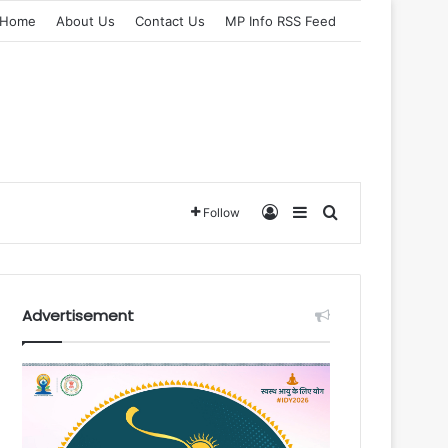
Home
About Us
Contact Us
MP Info RSS Feed
Log In
Sidebar
Search for
Follow
Advertisement