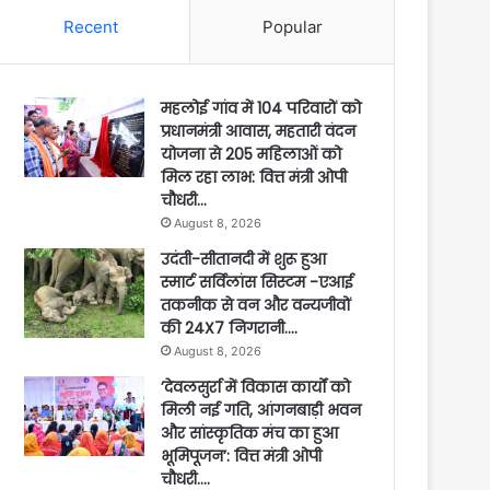
Recent
Popular
महलोई गांव में 104 परिवारों को
प्रधानमंत्री आवास, महतारी वंदन
योजना से 205 महिलाओं को
मिल रहा लाभ: वित्त मंत्री ओपी
चौधरी…
August 8, 2026
उदंती-सीतानदी में शुरू हुआ
स्मार्ट सर्विलांस सिस्टम -एआई
तकनीक से वन और वन्यजीवों
की 24X7 निगरानी….
August 8, 2026
’देवलसुर्रा में विकास कार्यों को
मिली नई गति, आंगनबाड़ी भवन
और सांस्कृतिक मंच का हुआ
भूमिपूजन’: वित्त मंत्री ओपी
चौधरी….