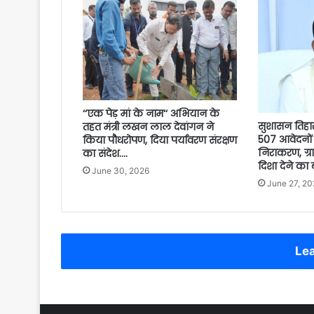
‘‘एक पेड़ मां के नाम‘‘ अभियान के
सुशासन तिहार क
तहत मंत्री लखन लाल देवांगन ने
507 आवेदनों
किया पौधरोपण, दिया पर्यावरण संरक्षण
निराकरण, ग्
का संदेश….
दिशा देने का
June 30, 2026
June 27, 20
Lea