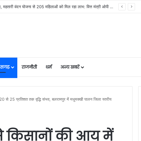
सिस्टम -एआई तकनीक से वन और वन्यजीवों की 24X7 निगरानी….
तीसगढ़
राजनीती
धर्म
अन्य खबरें
20 से 25 प्रतिशत तक वृद्धि संभव, बलरामपुर में मधुमक्खी पालन जिला स्तरीय
 किसानों की आय में