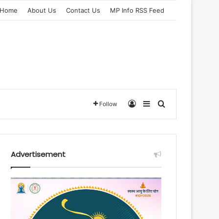
Home
About Us
Contact Us
MP Info RSS Feed
Log In
Sidebar
Search for
Follow
Advertisement