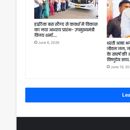
हाईटेक बस स्टैण्ड से कवर्धा में विकास
का नया अध्याय प्रारंभ- उपमुख्यमंत्री
विजय शर्मा…..
June 6, 2026
धरती आबा भग
जीवन जल, जं
के संघर्ष की अ
विष्णुदेव साय…
June 19, 20
Lea