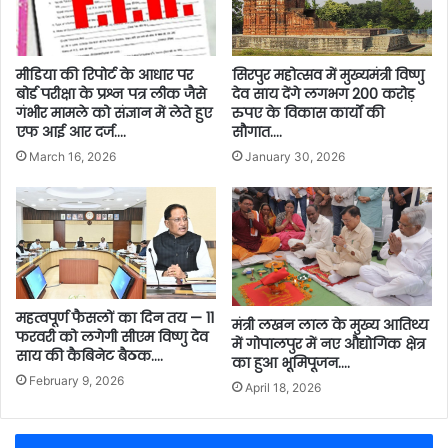
मीडिया की रिपोर्ट के आधार पर
सिरपुर महोत्सव में मुख्यमंत्री विष्णु
बोर्ड परीक्षा के प्रश्न पत्र लीक जैसे
देव साय देंगे लगभग 200 करोड़
गंभीर मामले को संज्ञान में लेते हुए
रुपए के विकास कार्यों की
एफ आई आर दर्ज….
सौगात….
March 16, 2026
January 30, 2026
महत्वपूर्ण फैसलों का दिन तय — 11
मंत्री लखन लाल के मुख्य आतिथ्य
फरवरी को लगेगी सीएम विष्णु देव
में गोपालपुर में नए औद्योगिक क्षेत्र
साय की कैबिनेट बैठक….
का हुआ भूमिपूजन….
February 9, 2026
April 18, 2026