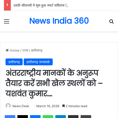
उदंती-सीतानदी में शुरू हुआ स्मार्ट सर्विलांस सिस्टम -एआई तकनीक से वन और वन्यजीवों की 24X7 निगरानी….
News India 360
Menu
Se
Home
/
राज्य
/
छत्तीसगढ़
छत्तीसगढ़
छत्तीसगढ़ जनसंपर्क
अंतरराष्ट्रीय मानकों के अनुरूप
तैयार करें सभी खेल स्थलों को –
यशवंत कुमार….
News Desk
March 16, 2026
2 minutes read
Facebook
X
Messenger
WhatsApp
Telegram
Share via Email
Print