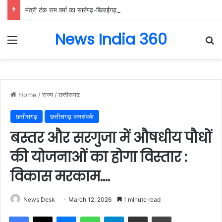
मंत्री टंक राम वर्मा का सारंगढ़-बिलाईगढ़ का दो दिवसीय प्रवास, देंगे विकास कार्यों की सौगात और तिरंगा यात्रा का करेंगे नेतृत्व…..
News India 360
Menu
Se
Home
/
राज्य
/
छत्तीसगढ़
छत्तीसगढ़
छत्तीसगढ़ जनसंपर्क
बस्तर और सरगुजा में औषधीय पौधों
की योजनाओं का होगा विस्तार :
विकास मरकाम….
News Desk
March 12, 2026
1 minute read
Facebook
X
Messenger
WhatsApp
Telegram
Share via Email
Print