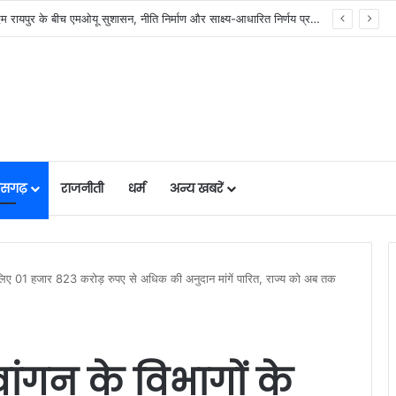
र में मजबूत हो रही सुविधाओं की नींव: वित्त मंत्री ओपी चौधरी……
तीसगढ़
राजनीती
धर्म
अन्य खबरें
े लिए 01 हजार 823 करोड़ रुपए से अधिक की अनुदान मांगें पारित, राज्य को अब तक
ांगन के विभागों के