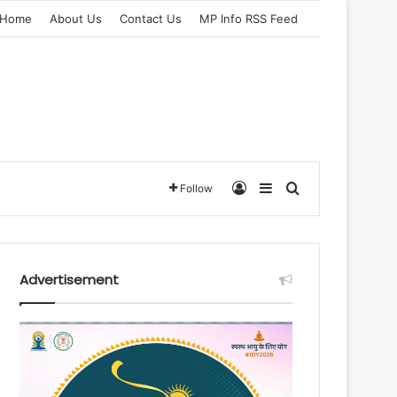
Home
About Us
Contact Us
MP Info RSS Feed
Log In
Sidebar
Search for
Follow
Advertisement