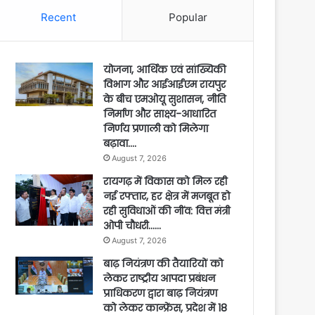
Recent
Popular
योजना, आर्थिक एवं सांख्यिकी
विभाग और आईआईएम रायपुर
के बीच एमओयू सुशासन, नीति
निर्माण और साक्ष्य-आधारित
निर्णय प्रणाली को मिलेगा
बढ़ावा….
August 7, 2026
रायगढ़ में विकास को मिल रही
नई रफ्तार, हर क्षेत्र में मजबूत हो
रही सुविधाओं की नींव: वित्त मंत्री
ओपी चौधरी……
August 7, 2026
बाढ़ नियंत्रण की तैयारियों को
लेकर राष्ट्रीय आपदा प्रबंधन
प्राधिकरण द्वारा बाढ़ नियंत्रण
को लेकर कान्फ्रेंस, प्रदेश में 18