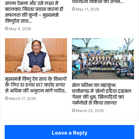
व्यक्तित्व विकास का संगम….
सपना देखना और उसे लक्ष्य में
बदलकर निरंतर प्रयास करना ही
May 11, 2026
सफलता की कुंजी – मुख्यमंत्री
विष्णुदेव साय….
May 4, 2026
मुख्यमंत्री विष्णु देव साय के विभागों
के लिए 10 हजार 617 करोड़ रुपए
खेल प्रतिभा का महाकुंभ:
से अधिक की अनुदान मांगें पारित…
छत्तीसगढ़ में ‘खेलो इंडिया ट्राइबल
गेम्स’ की धूम, खिलाड़ियों का
March 17, 2026
गर्मजोशी से किया स्वागत
March 23, 2026
Leave a Reply