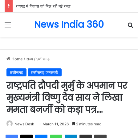
रायगढ़ में विकास को मिल रही नई रफ्तार, हर क्षेत्र में मजबूत हो रही सुविधाओं की नींव: वित्त मंत्री ओपी चौधरी……
News India 360
Menu
Se
Home
/
राज्य
/
छत्तीसगढ़
छत्तीसगढ़
छत्तीसगढ़ जनसंपर्क
राष्ट्रपति द्रौपदी मुर्मु के अपमान पर
मुख्यमंत्री विष्णु देव साय ने लिखा
ममता बनर्जी को कड़ा पत्र….
News Desk
March 11, 2026
2 minutes read
Facebook
X
Messenger
WhatsApp
Telegram
Share via Email
Print