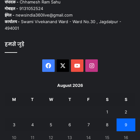
संपादक -
Chhamesh Ram Sahu
मोबाइल -
9131052524
ईमेल -
newsindia360live@gmail.com
कार्यालय -
Swami Vivekanand Ward - Ward No.30 , Jagdalpur -
494001
हमसे जुड़े
Facebook
X
YouTube
Instagram
August 2026
M
T
W
T
F
S
S
1
2
3
4
5
6
7
8
9
10
11
12
13
14
15
16