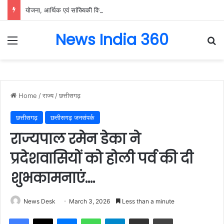
योजना, आर्थिक एवं सांख्यिकी विभाग और आईआईएम रायपुर के बीच एमओयू सुशासन, नीति निर्माण और साक्ष्य-आधारित निर्णय प्रणाली को मिलेगा बढ़ावा….
News India 360
Menu
Se
Home
/
राज्य
/
छत्तीसगढ़
छत्तीसगढ़
छत्तीसगढ़ जनसंपर्क
राज्यपाल रमेन डेका ने
प्रदेशवासियों को होली पर्व की दी
शुभकामनाएं….
News Desk
March 3, 2026
Less than a minute
Facebook
X
Messenger
WhatsApp
Telegram
Share via Email
Print