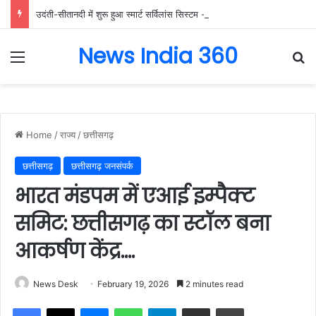
उदंती-सीतानदी में शुरू हुआ स्मार्ट सर्विलांस सिस्टम -एआई तकनीक से वन और वन्यजीवों की 24X7 निगरानी….
News India 360
Menu
Se
Home
/
राज्य
/
छत्तीसगढ़
छत्तीसगढ़
छत्तीसगढ़ जनसंपर्क
भारत मंडपम में एआई इम्पैक्ट
समिट: छत्तीसगढ़ का स्टॉल बना
आकर्षण केंद्र….
News Desk
February 19, 2026
2 minutes read
Facebook
X
Messenger
WhatsApp
Telegram
Share via Email
Print