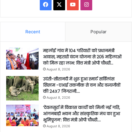
Facebook
X
YouTube
Instagram
Recent
Popular
महलोई गांव में 104 परिवारों को प्रधानमंत्री
आवास, महतारी वंदन योजना से 205 महिलाओं
को मिल रहा लाभ: वित्त मंत्री ओपी चौधरी…
August 8, 2026
उदंती-सीतानदी में शुरू हुआ स्मार्ट सर्विलांस
सिस्टम -एआई तकनीक से वन और वन्यजीवों
की 24X7 निगरानी….
August 8, 2026
’देवलसुर्रा में विकास कार्यों को मिली नई गति,
आंगनबाड़ी भवन और सांस्कृतिक मंच का हुआ
भूमिपूजन’: वित्त मंत्री ओपी चौधरी….
August 8, 2026