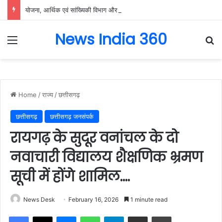
योजना, आर्थिक एवं सांख्यिकी विभाग और आईआईएम रायपुर के बीच एमओयू सुशासन, नीति निर्माण और साक्ष्य-आधारित निर्णय प्रणाली को मिलेगा बढ़ावा….
News India 360
Menu
Se
Home
/
राज्य
/
छत्तीसगढ़
छत्तीसगढ़
छत्तीसगढ़ जनसंपर्क
रायगढ़ के सुदूर वनांचल के दो
नवाचारी विद्यालय शैक्षणिक भ्रमण
सूची में होंगे शामिल….
News Desk
February 16, 2026
1 minute read
Facebook
X
Messenger
WhatsApp
Telegram
Share via Email
Print