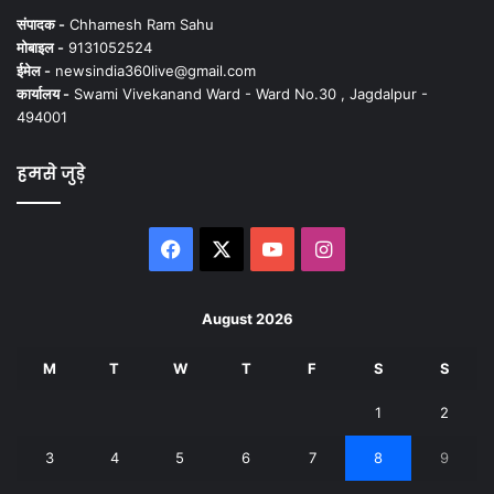
संपादक -
Chhamesh Ram Sahu
मोबाइल -
9131052524
ईमेल -
newsindia360live@gmail.com
कार्यालय -
Swami Vivekanand Ward - Ward No.30 , Jagdalpur -
494001
हमसे जुड़े
Facebook
X
YouTube
Instagram
August 2026
M
T
W
T
F
S
S
1
2
3
4
5
6
7
8
9