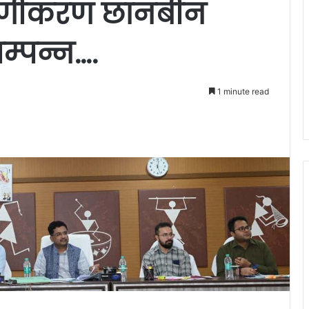
्रमाणीकरण छानबीन
्पन्न….
1 minute read