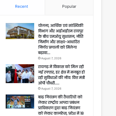
Recent
Popular
योजना, आर्थिक एवं सांख्यिकी
विभाग और आईआईएम रायपुर
के बीच एमओयू सुशासन, नीति
निर्माण और साक्ष्य-आधारित
निर्णय प्रणाली को मिलेगा
बढ़ावा….
August 7, 2026
रायगढ़ में विकास को मिल रही
नई रफ्तार, हर क्षेत्र में मजबूत हो
रही सुविधाओं की नींव: वित्त मंत्री
ओपी चौधरी……
August 7, 2026
बाढ़ नियंत्रण की तैयारियों को
लेकर राष्ट्रीय आपदा प्रबंधन
प्राधिकरण द्वारा बाढ़ नियंत्रण
को लेकर कान्फ्रेंस, प्रदेश में 18