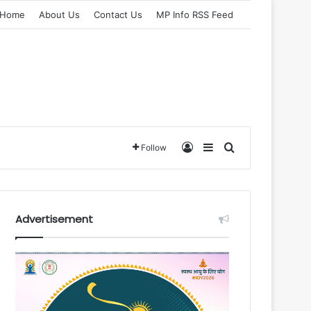
Home
About Us
Contact Us
MP Info RSS Feed
Log In
Sidebar
Search for
Follow
Advertisement