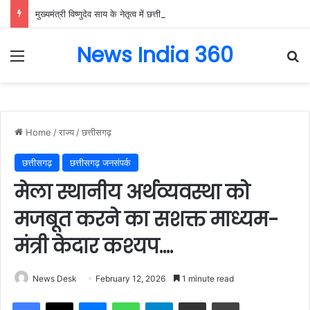
मुख्यमंत्री विष्णुदेव साय के नेतृत्व में छत्तीसगढ़ को बड़ी उपलब्धि, SASCI 2026-27 के तहत प्रोत्साहन राशि प्राप्त करने वाला देश का पहला राज्य बना छत्तीसगढ़….
News India 360
Menu
Se
Home
/
राज्य
/
छत्तीसगढ़
छत्तीसगढ़
छत्तीसगढ़ जनसंपर्क
मेला स्थानीय अर्थव्यवस्था को
मजबूत करने का सशक्त माध्यम-
मंत्री केदार कश्यप….
News Desk
February 12, 2026
1 minute read
Facebook
X
Messenger
WhatsApp
Telegram
Share via Email
Print