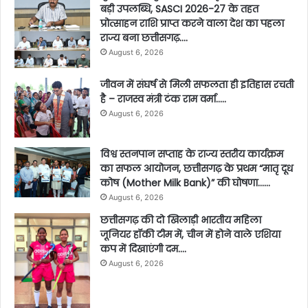
बड़ी उपलब्धि, SASCI 2026-27 के तहत
प्रोत्साहन राशि प्राप्त करने वाला देश का पहला
राज्य बना छत्तीसगढ़….
August 6, 2026
जीवन में संघर्ष से मिली सफलता ही इतिहास रचती
है – राजस्व मंत्री टंक राम वर्मा…..
August 6, 2026
विश्व स्तनपान सप्ताह के राज्य स्तरीय कार्यक्रम
का सफल आयोजन, छत्तीसगढ़ के प्रथम “मातृ दूध
कोष (Mother Milk Bank)” की घोषणा……
August 6, 2026
छत्तीसगढ़ की दो खिलाड़ी भारतीय महिला
जूनियर हॉकी टीम में, चीन में होने वाले एशिया
कप में दिखाएंगी दम….
August 6, 2026