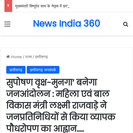
मुख्यमंत्री विष्णुदेव साय के नेतृत्व में छत्तीसगढ़ को बड़ी उपलब्धि, SASCI 2026-27 के तहत प्रोत्साहन राशि प्राप्त करने वाला देश का पहला राज्य बना छत्तीसगढ़….
News India 360
Menu
Se
Home
/
राज्य
/
छत्तीसगढ़
छत्तीसगढ़
छत्तीसगढ़ जनसंपर्क
सुपोषण वृक्ष-मुनगा’ बनेगा
जनआंदोलन : महिला एवं बाल
विकास मंत्री लक्ष्मी राजवाड़े ने
जनप्रतिनिधियों से किया व्यापक
पौधरोपण का आह्वान…..