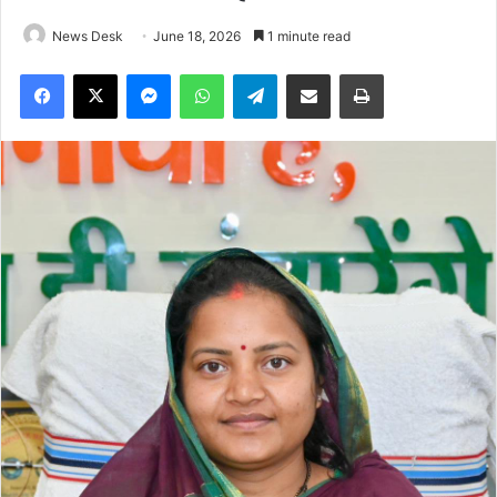
News Desk
June 18, 2026
1 minute read
Facebook
X
Messenger
WhatsApp
Telegram
Share via Email
Print