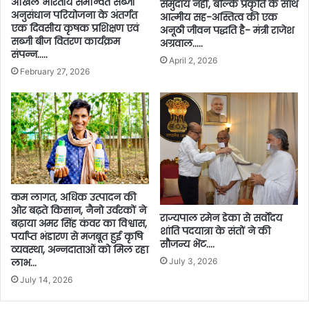
अखिल भारतीय समन्वित सब्जी
समुदाय नहीं, बल्कि प्रकृति के साथ
अनुसंधान परियोजना के अंतर्गत
आत्मीय सह-अस्तित्व की एक
एक दिवसीय कृषक प्रशिक्षण एवं
अनूठी जीवन पद्धति है- मंत्री राजेश
सब्जी बीज वितरण कार्यक्रम
अग्रवाल…..
संपन्न…..
April 2, 2026
February 27, 2026
कम लागत, अधिक उत्पादन की
ओर बढ़ते किसान, नैनो उर्वरकों ने
राज्यपाल रमेन डेका से सर्वाेदय
बढ़ाया अमर सिंह कंवर का विश्वास,
शांति पदयात्रा के संतों ने की
पर्याप्त भंडारण से मजबूत हुई कृषि
सौजन्य भेंट….
व्यवस्था, अन्नदाताओं को मिल रहा
July 3, 2026
लाभ…
July 14, 2026