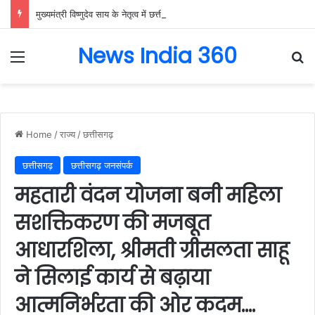
मुख्यमंत्री विष्णुदेव साय के नेतृत्व में छत्तीसगढ़ को बड़ी उपलब्धि, SASCI 2026-27 के तहत प्रोत्साहन राशि प्राप्त करने वाला देश का पहला राज्य बना छत्तीसगढ़….
News India 360
Menu
Se
Home
/
राज्य
/
छत्तीसगढ़
छत्तीसगढ़
छत्तीसगढ़ जनसंपर्क
महतारी वंदन योजना बनी महिला
सशक्तिकरण की मजबूत
आधारशिला, श्रीमती ग्रीसलता साहू
ने सिलाई कार्य से बढ़ाया
आत्मनिर्भरता की ओर कदम….