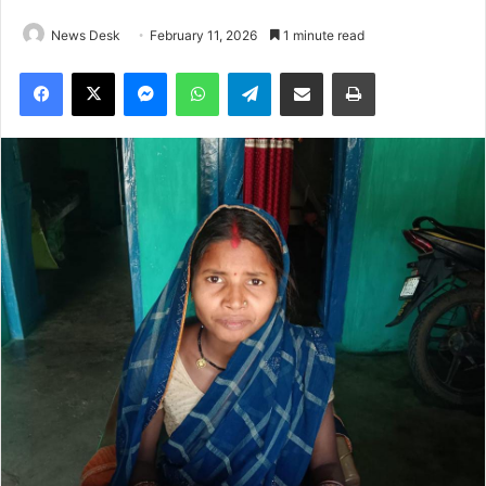
News Desk
February 11, 2026
1 minute read
Facebook
X
Messenger
WhatsApp
Telegram
Share via Email
Print