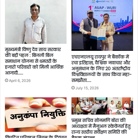
मुख्यमंत्री विष्णु देव साय सरकार
की बड़ी पहल : बिजली बिल
एचएनएलयू रायपुर ने बैंकॉक में
समाधान योजना से धमतरी के
रचा इतिहास, वैश्विक नवाचार और
हजारों परिवारों को मिली आर्थिक
अनुसंधान के लिए 20 अंतर्राष्ट्रीय
आजादी……
विश्वविद्यालयों के साथ किया महा-
समझौता…..
April 6, 2026
July 15, 2026
प्रमुख सचिव सोनमणि बोरा की
अध्यक्षता में मैनुअल स्केवेंजर्स हेतु
राज्य स्तरीय सर्वेक्षण समिति की
विघटित परिवहन निगम के दिवंगत