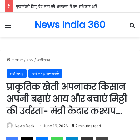
मुख्यमंत्री विष्णु देव साय की अध्यक्षता में वन अधिकार अधिनियम (FRA) एवं पेसा कानून (PESA) के प्रभावी क्रियान्वयन हेतु गठित टास्क फोर्स की पहली बैठक संपन्न…
News India 360
Menu
Se
Home
/
राज्य
/
छत्तीसगढ़
छत्तीसगढ़
छत्तीसगढ़ जनसंपर्क
प्राकृतिक खेती अपनाकर किसान
अपनी बढ़ाएं आय और बचाएं मिट्टी
की उर्वरता- मंत्री केदार कश्यप….
News Desk
June 16, 2026
2 minutes read
Facebook
X
Messenger
WhatsApp
Telegram
Share via Email
Print