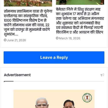
बेमेतरा जिले में शिशु संरक्षण माह
सोमनाथ स्वाभिमान यात्रा से गूंजेगा
का शुभारंभ 17 मार्च से 21 अप्रैल
छत्तीसगढ़ का सांस्कृतिक गौरव,
तक चलेगा यह अभियान मंगलवार
1000 विशिष्टजन विशेष ट्रेन से
और शुक्रवार को आंगनबाड़ी केंद्र
करेंगे सोमनाथ धाम की यात्रा, 22
एवं स्वास्थ्य केंद्रों में पिलाई जाएगी
जून को रायपुर से मुख्यमंत्री करेंगे
विटामिन ए और आयरन की सिरप
शुभारंभ…..
March 18, 2026
June 21, 2026
Leave a Reply
Advertisement