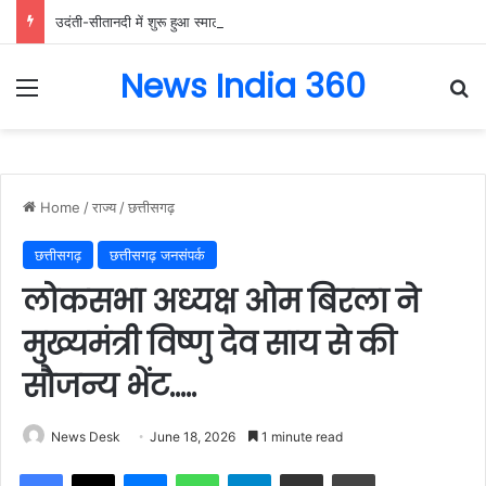
उदंती-सीतानदी में शुरू हुआ स्मार्ट सर्विलांस सिस्टम -एआई तकनीक से वन और वन्यजीवों की 24X7 निगरानी….
News India 360
Menu
Se
Home
/
राज्य
/
छत्तीसगढ़
छत्तीसगढ़
छत्तीसगढ़ जनसंपर्क
लोकसभा अध्यक्ष ओम बिरला ने
मुख्यमंत्री विष्णु देव साय से की
सौजन्य भेंट…..
News Desk
June 18, 2026
1 minute read
Facebook
X
Messenger
WhatsApp
Telegram
Share via Email
Print