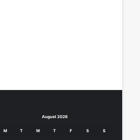
August 2026
M
T
W
T
F
S
S