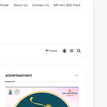
Home
About Us
Contact Us
MP Info RSS Feed
Log In
Sidebar
Search for
Follow
Advertisement