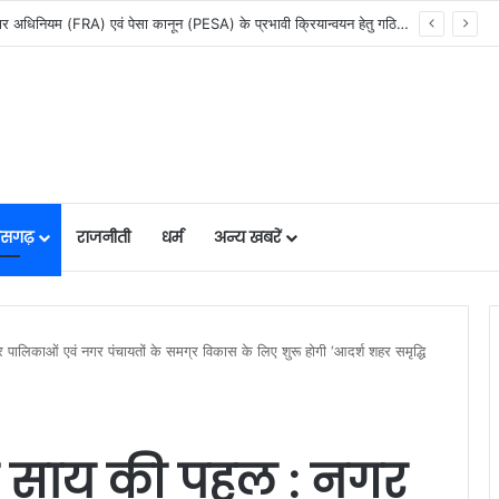
सेवा सेतु पोर्टल में उत्कृष्ट प्रदर्शन: बलरामपुर के निर्दोष लकड़ा बने प्रदेश के टॉप ट्रांजैक्शन वीएलई, वित्त मंत्री ओ.पी. चौधरी ने किया सम्मानित, 13,912 आवेदनों के सफल निराकरण से बनाया रिकॉर्ड…
तीसगढ़
राजनीती
धर्म
अन्य खबरें
गर पालिकाओं एवं नगर पंचायतों के समग्र विकास के लिए शुरू होगी ‘आदर्श शहर समृद्धि
 देव साय की पहल : नगर