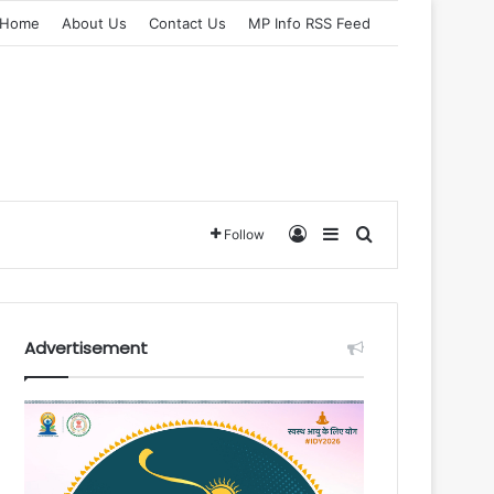
Home
About Us
Contact Us
MP Info RSS Feed
Log In
Sidebar
Search for
Follow
Advertisement