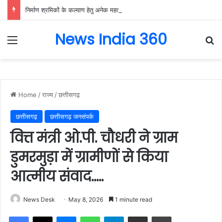
निर्माण श्रमिकों के कल्याण हेतु अनेक महत्वपूर्ण निर्णयों को मंडल की बैठक में मिली स्वीकृति, निर्माण श्रमिकों के हित में मंडल की बैठक में लिए गए अहम फैसले….
News India 360
Menu
Se
Home
/
राज्य
/
छत्तीसगढ़
छत्तीसगढ़
छत्तीसगढ़ जनसंपर्क
वित्त मंत्री ओ.पी. चौधरी ने ग्राम
डुमरमुड़ा में ग्रामीणों से किया
आत्मीय संवाद…..
News Desk
May 8, 2026
1 minute read
Facebook
X
Messenger
WhatsApp
Telegram
Share via Email
Print