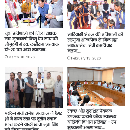
युवा प्रतिभाओं को मिला सशक्त
आदिवासी अंचल की प्रतिभाओं को
मंच: मुख्यमंत्री विष्णु देव साय की
सरगुजा ओलंपिक से मिल रहा
मौजूदगी में स्व. लखीराम अग्रवाल
सशक्त मंच : मंत्री रामविचार
टी-20 का भव्य समापन…..
नेताम….
March 30, 2026
February 13, 2026
स्वच्छ और सुरक्षित पेयजल
पर्यटन मंत्री राजेश अग्रवाल ने हैमर
उपलब्ध कराने लोक स्वास्थ्य
थ्रो में राज्य स्तर पर तृतीय स्थान
यांत्रिकी विभाग प्रतिबद्ध – उप
प्राप्त करने वाली छात्रा सुधा सिंह
मुख्यमंत्री अरुण साव….