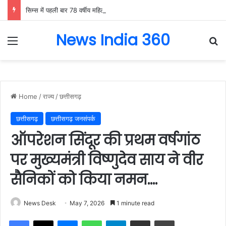
सिम्स में पहली बार 78 वर्षीय महिला के अंडाशय कैंसर की सफल सर्जरी, एक किलो का ट्यूमर निकाल महिला को दिया नया जीवन….
News India 360
Menu
Se
Home
/
राज्य
/
छत्तीसगढ़
छत्तीसगढ़
छत्तीसगढ़ जनसंपर्क
ऑपरेशन सिंदूर की प्रथम वर्षगांठ
पर मुख्यमंत्री विष्णुदेव साय ने वीर
सैनिकों को किया नमन….
News Desk
May 7, 2026
1 minute read
Facebook
X
Messenger
WhatsApp
Telegram
Share via Email
Print