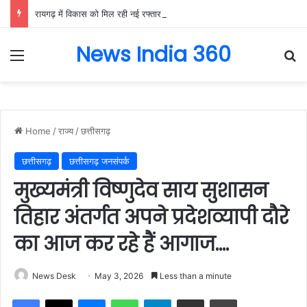
रायगढ़ में विकास को मिल रही नई रफ्तार, हर क्षेत्र में मजबूत हो रही सुविधाओं की नींव: वित्त मंत्री ओपी चौधरी……
News India 360
Menu
Se
Home
/
राज्य
/
छत्तीसगढ़
छत्तीसगढ़
छत्तीसगढ़ जनसंपर्क
मुख्यमंत्री विष्णुदेव साय सुशासन
तिहार अंतर्गत अपने प्रदेशव्यापी दौरे
का आज कर रहे हैं आगाज….
News Desk
May 3, 2026
Less than a minute
Facebook
X
Messenger
WhatsApp
Telegram
Share via Email
Print